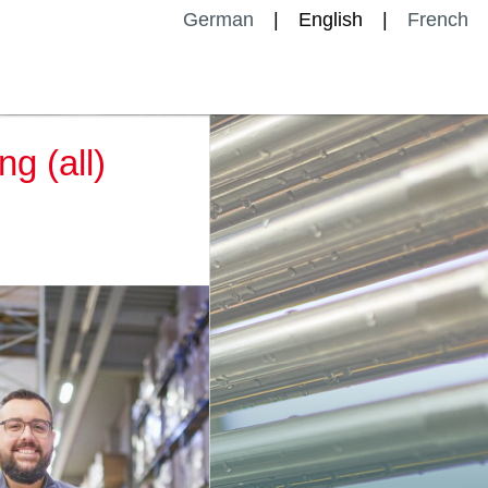
German
English
French
g (all)