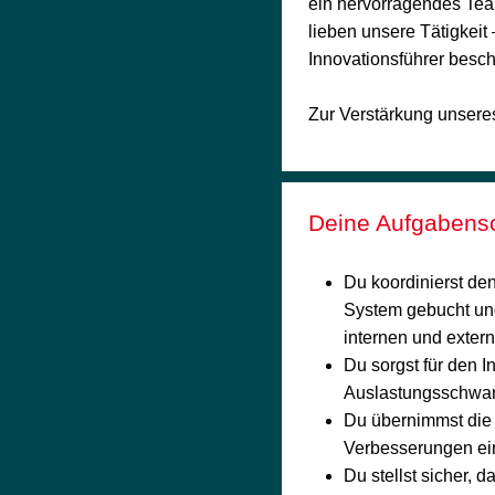
ein hervorragendes Tea
lieben unsere Tätigkeit
Innovationsführer beschä
Zur Verstärkung unseres
Gruppenspre
Deine Aufgabens
Du koordinierst de
System gebucht und
internen und extern
Du sorgst für den I
Auslastungsschwan
Du übernimmst die 
Verbesserungen ei
Du stellst sicher, 