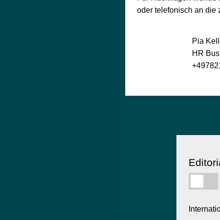
oder telefonisch an die
Pia Kell
HR Busi
+49782
Editor
Internati