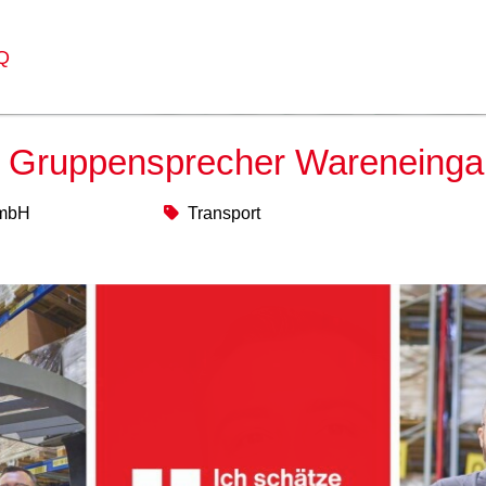
Q
/ Gruppensprecher Wareneingan
GmbH
Transport