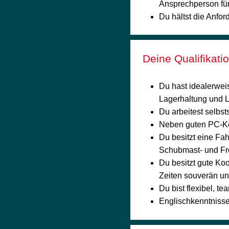
Ansprechperson für
Du hältst die Anfor
Deine Qualifikati
Du hast idealerwei
Lagerhaltung und Lo
Du arbeitest selbsts
Neben guten PC-Ke
Du besitzt eine Fah
Schubmast- und Fro
Du besitzt gute Ko
Zeiten souverän un
Du bist flexibel, te
Englischkenntnisse 