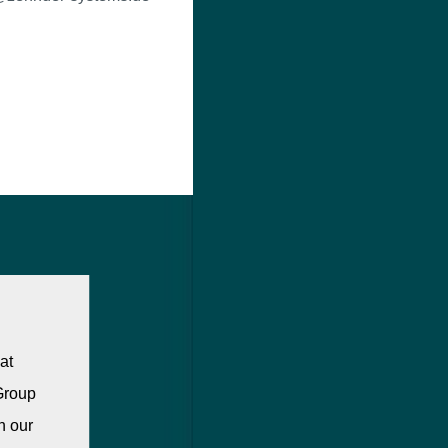
at
 Group
n our